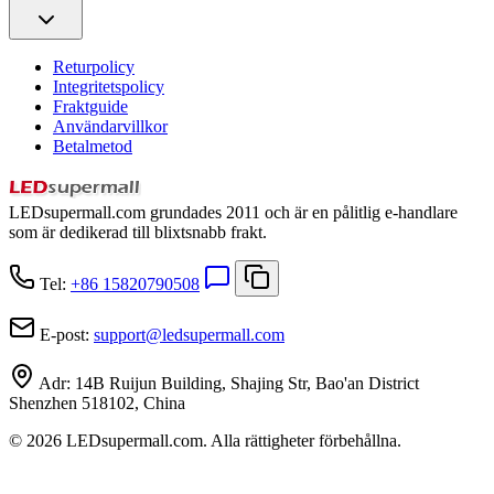
Returpolicy
Integritetspolicy
Fraktguide
Användarvillkor
Betalmetod
LEDsupermall.com grundades 2011 och är en pålitlig e-handlare
som är dedikerad till blixtsnabb frakt.
Tel:
+86 15820790508
E-post:
support
@
ledsupermall.com
Adr:
14B Ruijun Building, Shajing Str, Bao'an District
Shenzhen 518102, China
© 2026 LEDsupermall.com. Alla rättigheter förbehållna.