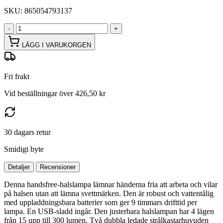
SKU:
865054793137
-
+
LÄGG I VARUKORGEN
Fri frakt
Vid beställningar över 426,50 kr
30 dagars retur
Smidigt byte
Detaljer
Recensioner
Denna handsfree-halslampa lämnar händerna fria att arbeta och vilar
på halsen utan att lämna svettmärken. Den är robust och vattentålig
med uppladdningsbara batterier som ger 9 timmars drifttid per
lampa. En USB-sladd ingår. Den justerbara halslampan har 4 lägen
från 15 upp till 300 lumen. Två dubbla ledade strålkastarhuvuden