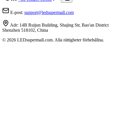
E-post:
support
@
ledsupermall.com
Adr:
14B Ruijun Building, Shajing Str, Bao'an District
Shenzhen 518102, China
© 2026 LEDsupermall.com. Alla rättigheter förbehållna.