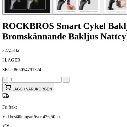
ROCKBROS Smart Cykel Bakljus
Bromskännande Bakljus Nattcyk
327,53 kr
I LAGER
SKU:
865054791324
-
+
LÄGG I VARUKORGEN
Fri frakt
Vid beställningar över 426,50 kr