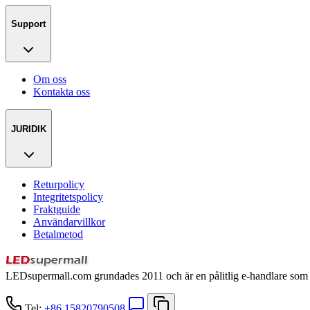
Support
Om oss
Kontakta oss
JURIDIK
Returpolicy
Integritetspolicy
Fraktguide
Användarvillkor
Betalmetod
LEDsupermall.com grundades 2011 och är en pålitlig e-handlare som är
Tel:
+86 15820790508