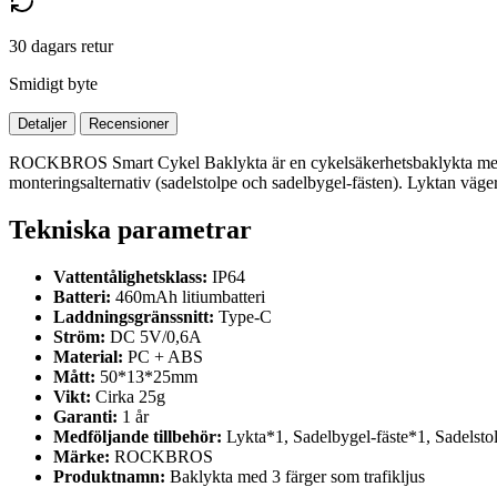
30 dagars retur
Smidigt byte
Detaljer
Recensioner
ROCKBROS Smart Cykel Baklykta är en cykelsäkerhetsbaklykta med int
monteringsalternativ (sadelstolpe och sadelbygel-fästen). Lyktan v
Tekniska parametrar
Vattentålighetsklass:
IP64
Batteri:
460mAh litiumbatteri
Laddningsgränssnitt:
Type-C
Ström:
DC 5V/0,6A
Material:
PC + ABS
Mått:
50*13*25mm
Vikt:
Cirka 25g
Garanti:
1 år
Medföljande tillbehör:
Lykta*1, Sadelbygel-fäste*1, Sadelsto
Märke:
ROCKBROS
Produktnamn:
Baklykta med 3 färger som trafikljus