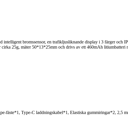
elligent bromssensor, en trafikljusliknande display i 3 färger och IP
äger cirka 25g, mäter 50*13*25mm och drivs av ett 460mAh litiumbatte
lpe-fäste*1, Type-C laddningskabel*1, Elastiska gummiringar*2, 2,5 