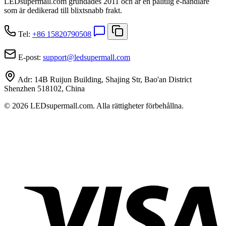
LEDsupermall.com grundades 2011 och är en pålitlig e-handlare
som är dedikerad till blixtsnabb frakt.
Tel:
+86 15820790508
E-post:
support
@
ledsupermall.com
Adr:
14B Ruijun Building, Shajing Str, Bao'an District
Shenzhen 518102, China
© 2026 LEDsupermall.com. Alla rättigheter förbehållna.