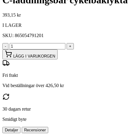
C-laddningsbar cykelbaklykta
393,15 kr
I LAGER
SKU:
865054791201
-
+
LÄGG I VARUKORGEN
Fri frakt
Vid beställningar över 426,50 kr
30 dagars retur
Smidigt byte
Detaljer
Recensioner