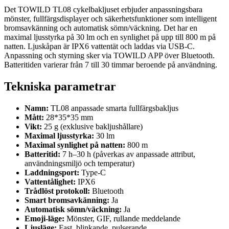
Det TOWILD TL08 cykelbakljuset erbjuder anpassningsbara
mönster, fullfärgsdisplayer och säkerhetsfunktioner som intelligent
bromsavkänning och automatisk sömn/väckning. Det har en
maximal ljusstyrka på 30 lm och en synlighet på upp till 800 m på
natten. Ljuskåpan är IPX6 vattentät och laddas via USB-C.
Anpassning och styrning sker via TOWILD APP över Bluetooth.
Batteritiden varierar från 7 till 30 timmar beroende på användning.
Tekniska parametrar
Namn:
TL08 anpassade smarta fullfärgsbakljus
Mått:
28*35*35 mm
Vikt:
25 g (exklusive bakljushållare)
Maximal ljusstyrka:
30 lm
Maximal synlighet på natten:
800 m
Batteritid:
7 h–30 h (påverkas av anpassade attribut,
användningsmiljö och temperatur)
Laddningsport:
Type-C
Vattentålighet:
IPX6
Trådlöst protokoll:
Bluetooth
Smart bromsavkänning:
Ja
Automatisk sömn/väckning:
Ja
Emoji-läge:
Mönster, GIF, rullande meddelande
Ljusläge:
Fast, blinkande, pulserande