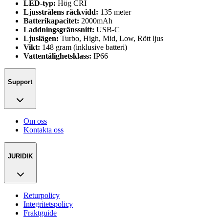
LED-typ:
Hög CRI
Ljusstrålens räckvidd:
135 meter
Batterikapacitet:
2000mAh
Laddningsgränssnitt:
USB-C
Ljuslägen:
Turbo, High, Mid, Low, Rött ljus
Vikt:
148 gram (inklusive batteri)
Vattentålighetsklass:
IP66
Support
Om oss
Kontakta oss
JURIDIK
Returpolicy
Integritetspolicy
Fraktguide