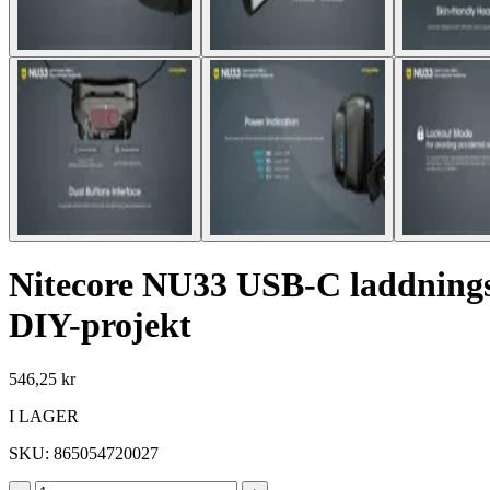
Nitecore NU33 USB-C laddning
DIY-projekt
546,25 kr
I LAGER
SKU:
865054720027