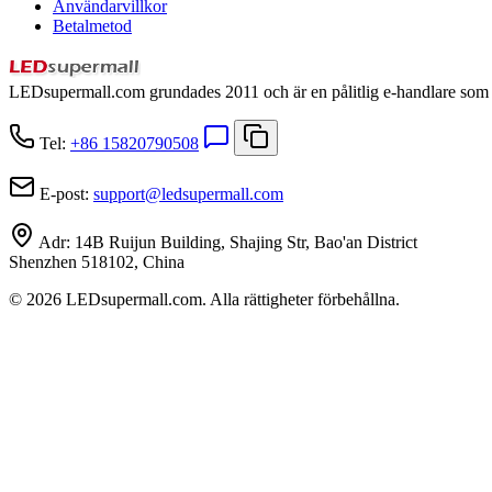
Användarvillkor
Betalmetod
LEDsupermall.com grundades 2011 och är en pålitlig e-handlare som är
Tel:
+86 15820790508
E-post:
support
@
ledsupermall.com
Adr:
14B Ruijun Building, Shajing Str, Bao'an District
Shenzhen 518102, China
© 2026 LEDsupermall.com. Alla rättigheter förbehållna.